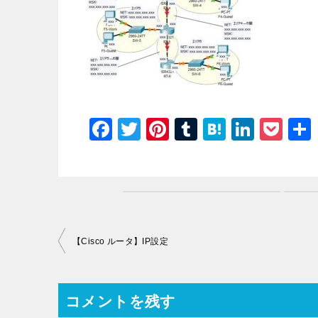
F
T
Pi
T
H
Li
P
a
wi
nt
u
at
n
o
c
tt
er
m
e
k
c
e
er
e
bl
n
e
k
b
st
r
a
dI
et
o
n
投
【Cisco ルータ】IP設定
o
稿
k
ナ
コメントを残す
ビ