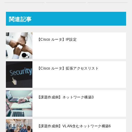
c
tt
er
m
e
k
c
e
er
e
bl
n
e
k
b
st
r
a
dI
et
関連記事
o
n
o
【Cisco ルータ】IP設定
k
【Cisco ルータ】拡張アクセスリスト
【課題作成例】ネットワーク構築3
【課題作成例】VLAN含むネットワーク構築6