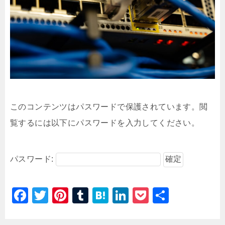
このコンテンツはパスワードで保護されています。閲
覧するには以下にパスワードを入力してください。
パスワード:
F
T
Pi
T
H
Li
P
共
a
wi
nt
u
at
n
o
有