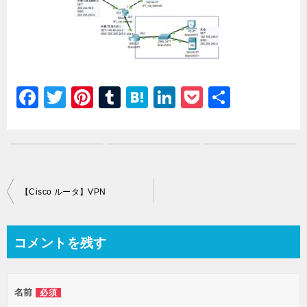
F
T
Pi
T
H
Li
P
共
a
wi
nt
u
at
n
o
有
c
tt
er
m
e
k
c
e
er
e
bl
n
e
k
b
st
r
a
dI
et
投
【Cisco ルータ】VPN
o
n
稿
o
ナ
コメントを残す
k
ビ
ゲ
名前
必須
ー