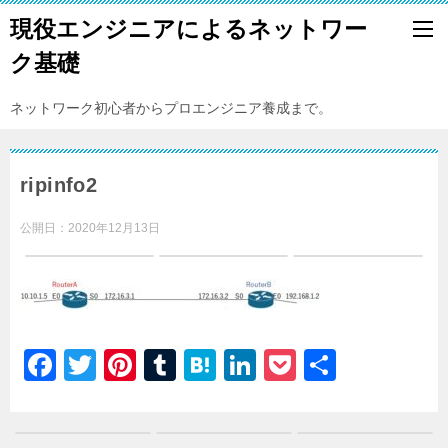
現役エンジニアによるネットワー
ク基礎
ネットワーク初心者からプロエンジニア養成まで。
ripinfo2
公開日：
2020年12月13日
F
T
Pi
T
H
Li
P
共
a
wi
nt
u
at
n
o
有
c
tt
er
m
e
k
c