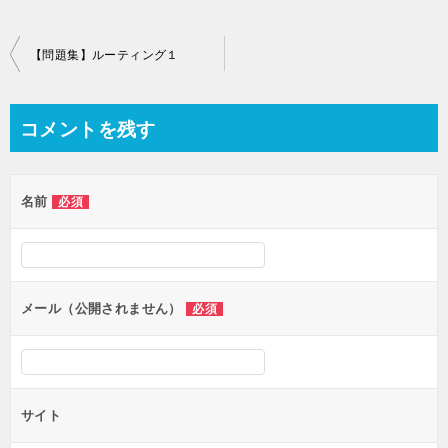
e
er
e
bl
n
e
k
b
st
r
a
dI
et
投
【問題集】ルーティング１
o
n
稿
o
ナ
コメントを残す
k
ビ
ゲ
名前
必須
ー
シ
ョ
ン
メール（公開されません）
必須
サイト