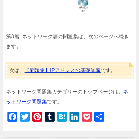
第3層_ネットワーク層の問題集は、次のページへ続き
ます。
次は、
【問題集】IPアドレスの基礎知識
です。
ネットワーク問題集カテゴリーのトップページは、
ネ
ットワーク問題集
です。
F
T
Pi
T
H
Li
P
共
a
wi
nt
u
at
n
o
有
c
tt
er
m
e
k
c