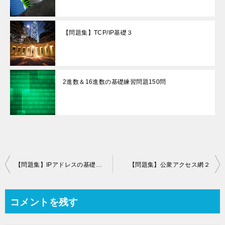
【問題集】TCP/IP基礎３
2進数＆16進数の基礎練習問題150問
投
【問題集】IPアドレスの基礎知識
【問題集】公衆アクセス網２
稿
ナ
コメントを残す
ビ