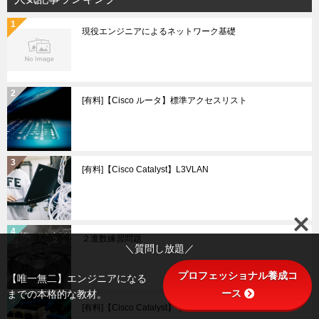
現役エンジニアによるネットワーク基礎
[有料]【Cisco ルータ】標準アクセスリスト
[有料]【Cisco Catalyst】L3VLAN
２進数練習問題
＼質問し放題／
プロフェッショナル養成コ
【唯一無二】エンジニアになる
ース
までの本格的な教材。
[有料]【Cisco Catalyst】リンクアグリゲーション