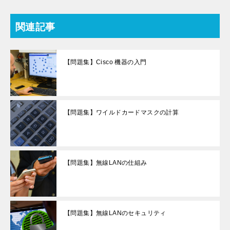
e
er
e
bl
n
e
k
b
st
r
a
dI
et
関連記事
o
n
o
【問題集】Cisco 機器の入門
k
【問題集】ワイルドカードマスクの計算
【問題集】無線LANの仕組み
【問題集】無線LANのセキュリティ