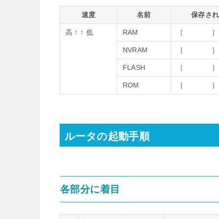
速度
名前
保存さ
高 ↑ ↑ 低
RAM
［ ］
NVRAM
［ ］
FLASH
［ ］
ROM
［ ］
ルータの起動手順
各部分に着目