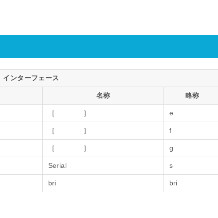
インターフェース
名称
略称
［ ］
e
［ ］
f
［ ］
g
Serial
s
bri
bri