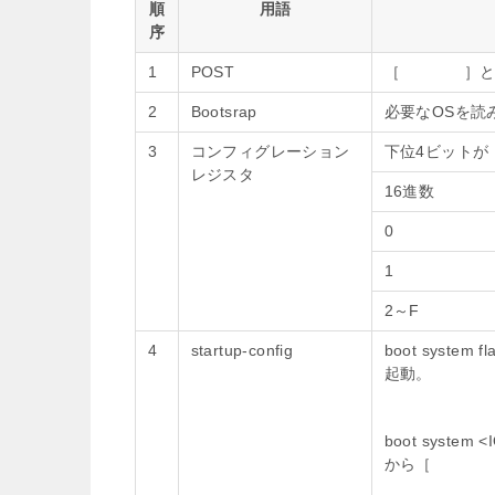
順
用語
序
1
POST
［ ］ときに
2
Bootsrap
必要なOSを読
3
コンフィグレーション
下位4ビットが
レジスタ
16進数
0
1
2～F
4
startup-config
boot syst
起動。
boot syst
から［ ］