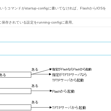
ンドがstartup-configに書いてなければ、FlashからIOSを
nfigに保存されている設定をrunning-configに適用。